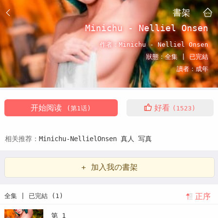
書架
Minichu - Nelliel Onsen
作者：
Minichu - Nelliel Onsen
狀態：
全集 |
已完結
讀者：
成年
开始阅读
好看
(第1话)
(1523)
相关推荐：
Minichu-NellielOnsen
真人
写真
+ 加入我の書架
正序
全集 | 已完結 (1)
第 1