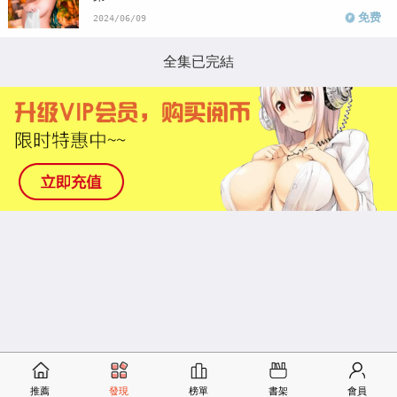
免费
2024/06/09
全集已完結
推薦
發現
榜單
書架
會員