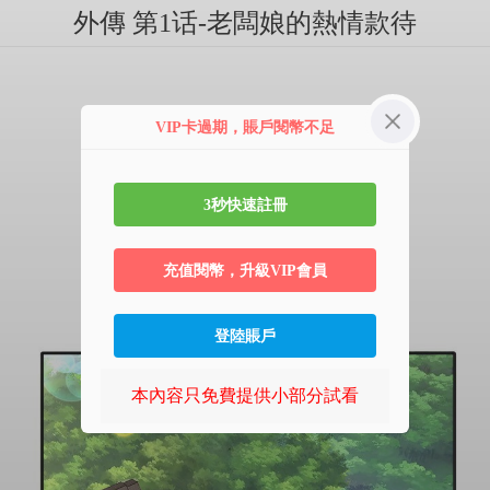
外傳 第1话-老闆娘的熱情款待
VIP卡過期，賬戶閱幣不足
3秒快速註冊
充值閱幣，升級VIP會員
登陸賬戶
本內容只免費提供小部分試看